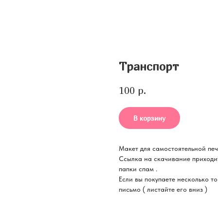
Транспорт
р.
100
В корзину
Макет для самостоятельной пе
Ссылка на скачивание приходит
папки спам .
Если вы покупаете несколько то
письмо ( листайте его вниз )