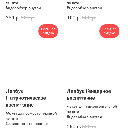
печати
печати
Видеообзор внутри
Видеообзор внутри
250
р.
300
р.
100
р.
300
р.
Большая
Большая
скидка
скидка
Лепбук
Лепбук Гендерное
Патриотическое
воспитание
воспитание
макет для самостоятельной
печати
Макет для самостоятельной
Видеообзор внутри
печати
Ссылка на скачивание
250
р.
300
р.