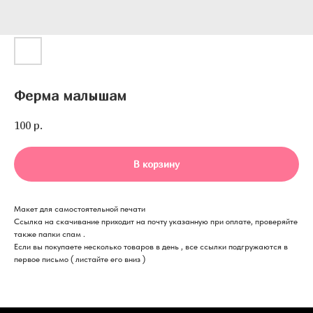
Ферма малышам
100
р.
В корзину
Макет для самостоятельной печати
Ссылка на скачивание приходит на почту указанную при оплате, проверяйте
также папки спам .
Если вы покупаете несколько товаров в день , все ссылки подгружаются в
первое письмо ( листайте его вниз )